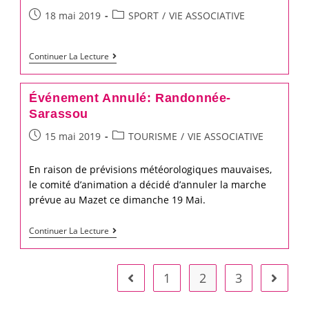
Samedi
de
Post
Post
18 mai 2019
SPORT
/
VIE ASSOCIATIVE
15
16h30
published:
category:
juin
Tournoi
Continuer La Lecture
à
Ecole
partir
de
de
Événement Annulé: Randonnée-
Foot
19h
Sarassou
:
place
Post
Post
15 mai 2019
TOURISME
/
VIE ASSOCIATIVE
Samedi
de
published:
category:
25
la
En raison de prévisions météorologiques mauvaises,
Mai
Mairie
le comité d’animation a décidé d’annuler la marche
prévue au Mazet ce dimanche 19 Mai.
Événement
Continuer La Lecture
Annulé:
Randonnée-
1
2
3
Go to the previous page
Go to t
Sarassou