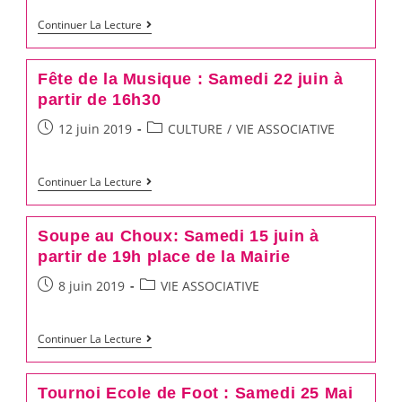
le
Gala
Continuer La Lecture
5
Chambon
juillet
Danse
à
Fête de la Musique : Samedi 22 juin à
:
partir de 16h30
18h30
les
Post
Post
12 juin 2019
CULTURE
/
VIE ASSOCIATIVE
28
published:
category:
et
Fête
Continuer La Lecture
29
de
juin
la
à
Soupe au Choux: Samedi 15 juin à
Musique
partir de 19h place de la Mairie
20h30
:
au
Post
Post
8 juin 2019
VIE ASSOCIATIVE
Samedi
Calibert
published:
category:
22
Soupe
Continuer La Lecture
juin
au
à
Choux:
partir
Tournoi Ecole de Foot : Samedi 25 Mai