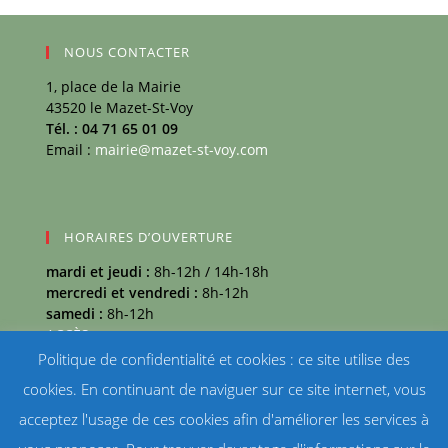
NOUS CONTACTER
1, place de la Mairie
43520 le Mazet-St-Voy
Tél. : 04 71 65 01 09
Email :
mairie@mazet-st-voy.com
HORAIRES D’OUVERTURE
mardi et jeudi :
8h-12h / 14h-18h
mercredi et vendredi :
8h-12h
samedi :
8h-12h
ACCÈS
Politique de confidentialité et cookies : ce site utilise des
MÉTÉO
cookies. En continuant de naviguer sur ce site internet, vous
Mazet-Saint-Voy température
acceptez l'usage de ces cookies afin d'améliorer les services à