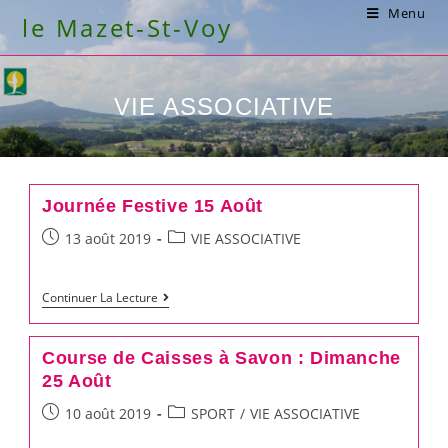
Skip
Menu
le Mazet-St-Voy
to
content
VIE ASSOCIATIVE
Journée Festive 15 Août
Post
Post
13 août 2019
VIE ASSOCIATIVE
published:
category:
Journée
Continuer La Lecture
Festive
15
Course de Caisses à Savon : Dimanche
Août
25 Août
Post
Post
10 août 2019
SPORT
/
VIE ASSOCIATIVE
published:
category: