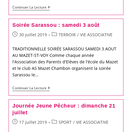
Course
Continuer La Lecture
de
Caisses
Soirée Sarassou : samedi 3 août
à
Post
Post
30 juillet 2019
TERROIR
/
VIE ASSOCIATIVE
Savon
published:
category:
:
TRADITIONNELLE SOIRÉE SARASSOU SAMEDI 3 AOUT
Dimanche
AU MAZET-ST-VOY Comme chaque année
25
l'Association des Parents d'Elèves de l'école du Mazet
Août
et le club AS Mazet Chambon organisent la soirée
Sarassou le…
Soirée
Continuer La Lecture
Sarassou
:
Journée Jeune Pêcheur : dimanche 21
samedi
juillet
3
Post
Post
17 juillet 2019
SPORT
/
VIE ASSOCIATIVE
août
published:
category: