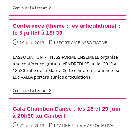
Journée
Continuer La Lecture
Jeune
Pêcheur
Conférence (thème : les articulations) :
:
le 5 juillet à 18h30
dimanche
Post
Post
29 juin 2019
SPORT
/
VIE ASSOCIATIVE
21
published:
category:
juillet
L’ASSOCIATION FITNESS FORME ENSEMBLE organise
une conférence gratuite VENDREDI 05 juillet 2019 à
18h30 Salle de la Mairie Cette conférence animée par
Luc VALLA portera sur les articulations
Conférence
Continuer La Lecture
(thème
:
Gala Chambon Danse : les 28 et 29 juin
les
à 20h30 au Calibert
articulations)
Post
Post
22 juin 2019
CALIBERT
/
VIE ASSOCIATIVE
:
published:
category: