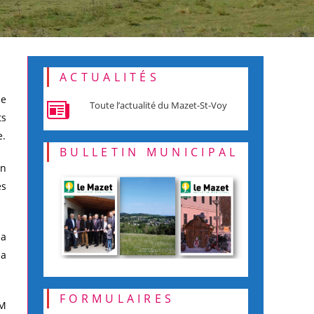
ACTUALITÉS
de
Toute l’actualité du Mazet-St-Voy
ts
e.
BULLETIN MUNICIPAL
on
es
la
la
FORMULAIRES
OM