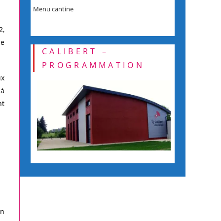
Menu cantine
2,
le
CALIBERT –
PROGRAMMATION
ux
 à
nt
an