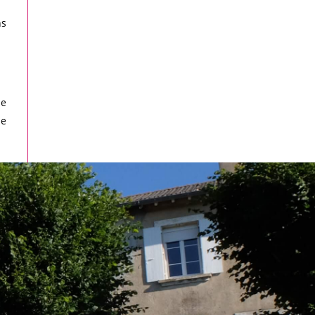
ns
de
le