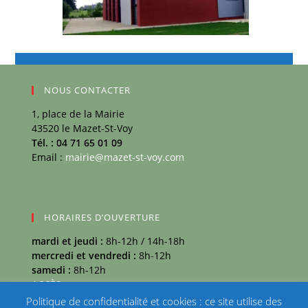
NOUS CONTACTER
1, place de la Mairie
43520 le Mazet-St-Voy
Tél. : 04 71 65 01 09
Email :
mairie@mazet-st-voy.com
HORAIRES D’OUVERTURE
mardi et jeudi :
8h-12h / 14h-18h
mercredi et vendredi :
8h-12h
samedi :
8h-12h
ACCÈS
Politique de confidentialité et cookies : ce site utilise des