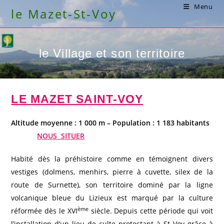
Skip
Menu
le Mazet-St-Voy
to
content
le Village et son territoire
LE MAZET SAINT-VOY
Altitude moyenne : 1 000 m – Population : 1 183 habitants
NOUS SITUER
Habité dès la préhistoire comme en témoignent divers
vestiges (dolmens, menhirs, pierre à cuvette, silex de la
route de Surnette), son territoire dominé par la ligne
volcanique bleue du Lizieux est marqué par la culture
ème
réformée dès le XVI
siècle. Depuis cette période qui voit
l’installation d’un lieu de culte protestant à St Voy grâce à