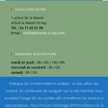
NOUS CONTACTER
1, place de la Mairie
43520 le Mazet-St-Voy
Tél. : 04 71 65 01 09
Email :
mairie@mazet-st-voy.com
HORAIRES D’OUVERTURE
mardi et jeudi :
8h-12h / 14h-18h
mercredi et vendredi :
8h-12h
samedi :
8h-12h
ACCÈS
Politique de confidentialité et cookies : ce site utilise des
MÉTÉO
cookies. En continuant de naviguer sur ce site internet, vous
Mazet-Saint-Voy température
acceptez l'usage de ces cookies afin d'améliorer les services à
vous proposer. Pour trouver davantage d'informations sur le