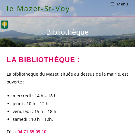
Skip
Menu
le Mazet-St-Voy
to
content
Bibliothèque
LA BIBLIOTHÈQUE :
La bibliothèque du Mazet, située au dessus de la mairie, est
ouverte :
mercredi : 14 h – 18 h.
jeudi : 10 h – 12 h.
vendredi : 15 h – 18 h.
samedi : 10 h – 12h.
Tél. :
04 71 65 09 10