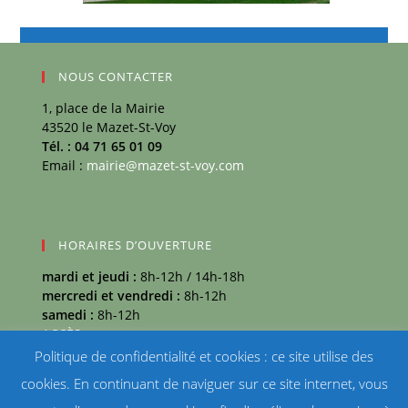
NOUS CONTACTER
1, place de la Mairie
43520 le Mazet-St-Voy
Tél. : 04 71 65 01 09
Email :
mairie@mazet-st-voy.com
HORAIRES D’OUVERTURE
mardi et jeudi :
8h-12h / 14h-18h
mercredi et vendredi :
8h-12h
samedi :
8h-12h
ACCÈS
Politique de confidentialité et cookies : ce site utilise des
MÉTÉO
cookies. En continuant de naviguer sur ce site internet, vous
Mazet-Saint-Voy température