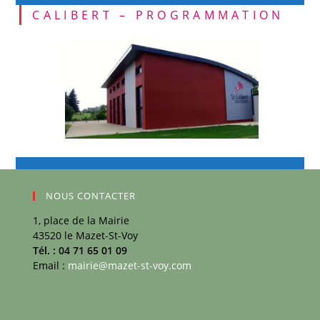
CALIBERT – PROGRAMMATION
NOUS CONTACTER
1, place de la Mairie
43520 le Mazet-St-Voy
Tél. : 04 71 65 01 09
Email :
mairie@mazet-st-voy.com