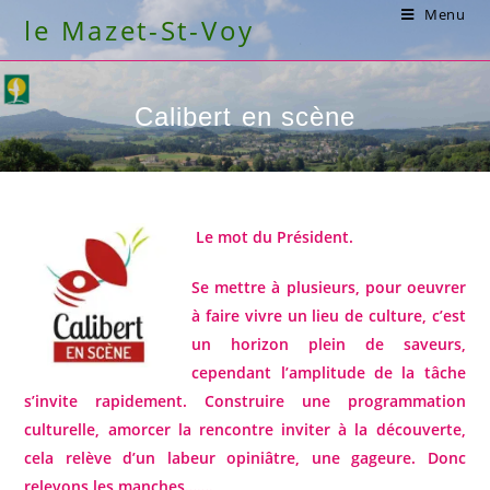
Skip
Menu
le Mazet-St-Voy
to
content
Calibert en scène
Le mot du Président.
Se mettre à plusieurs, pour oeuvrer
à faire vivre un lieu de culture, c’est
un horizon plein de saveurs,
cependant l’amplitude de la tâche
s’invite rapidement. Construire une programmation
culturelle, amorcer la
rencontre
inviter à la découverte,
cela relève d’un labeur
opiniâtre, une gageure. Donc
relevons les manches…….