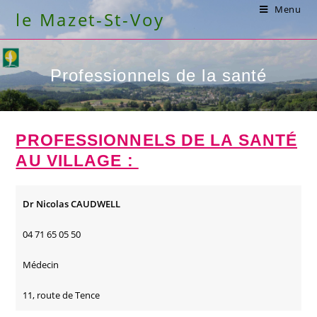
Skip
Menu
le Mazet-St-Voy
to
content
Professionnels de la santé
PROFESSIONNELS DE LA SANTÉ
AU VILLAGE :
Dr Nicolas CAUDWELL
04 71 65 05 50
Médecin
11, route de Tence