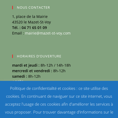
NOUS CONTACTER
1, place de la Mairie
43520 le Mazet-St-Voy
Tél. : 04 71 65 01 09
Email :
mairie@mazet-st-voy.com
HORAIRES D’OUVERTURE
mardi et jeudi :
8h-12h / 14h-18h
mercredi et vendredi :
8h-12h
samedi :
8h-12h
ACCÈS
Politique de confidentialité et cookies : ce site utilise des
MÉTÉO
cookies. En continuant de naviguer sur ce site internet, vous
Mazet-Saint-Voy température
acceptez l'usage de ces cookies afin d'améliorer les services à
vous proposer. Pour trouver davantage d'informations sur le