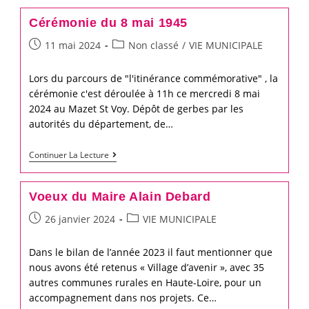
la
Cérémonie du 8 mai 1945
centrale
Post
Post
11 mai 2024
Non classé
/
VIE MUNICIPALE
solaire
published:
category:
du
Lors du parcours de "l'itinérance commémorative" , la
Mazet
cérémonie c'est déroulée à 11h ce mercredi 8 mai
St
2024 au Mazet St Voy. Dépôt de gerbes par les
Voy
autorités du département, de…
Cérémonie
Continuer La Lecture
du
8
Voeux du Maire Alain Debard
mai
Post
Post
26 janvier 2024
VIE MUNICIPALE
1945
published:
category:
Dans le bilan de l’année 2023 il faut mentionner que
nous avons été retenus « Village d’avenir », avec 35
autres communes rurales en Haute-Loire, pour un
accompagnement dans nos projets. Ce…