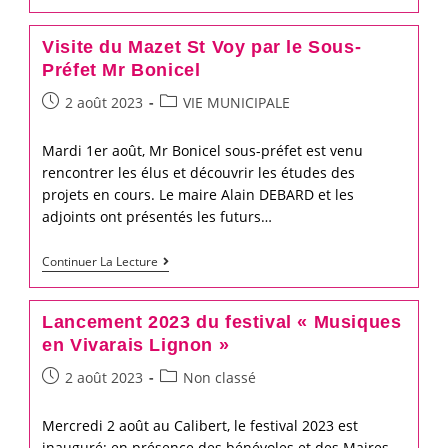
analyse
notre
Visite du Mazet St Voy par le Sous-
réseau
Préfet Mr Bonicel
routier
Post
Post
2 août 2023
VIE MUNICIPALE
published:
category:
Mardi 1er août, Mr Bonicel sous-préfet est venu
rencontrer les élus et découvrir les études des
projets en cours. Le maire Alain DEBARD et les
adjoints ont présentés les futurs…
Visite
Continuer La Lecture
du
Mazet
Lancement 2023 du festival « Musiques
St
en Vivarais Lignon »
Voy
Post
Post
2 août 2023
Non classé
par
published:
category:
le
Mercredi 2 août au Calibert, le festival 2023 est
Sous-
inauguré; en présence des bénévoles et des Maires