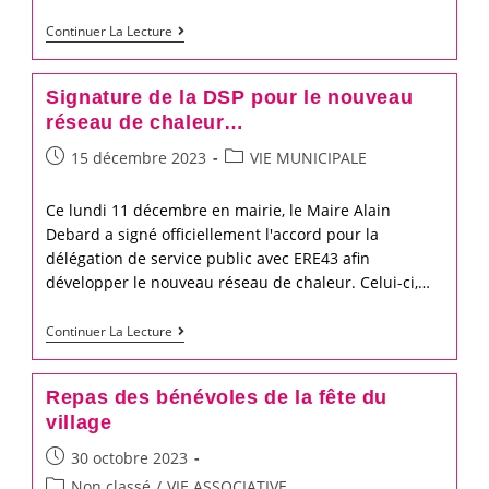
Voeux
Continuer La Lecture
du
Maire
Signature de la DSP pour le nouveau
Alain
réseau de chaleur…
Debard
Post
Post
15 décembre 2023
VIE MUNICIPALE
published:
category:
Ce lundi 11 décembre en mairie, le Maire Alain
Debard a signé officiellement l'accord pour la
délégation de service public avec ERE43 afin
développer le nouveau réseau de chaleur. Celui-ci,…
Signature
Continuer La Lecture
de
la
Repas des bénévoles de la fête du
DSP
village
pour
Post
30 octobre 2023
le
published:
Post
Non classé
/
VIE ASSOCIATIVE