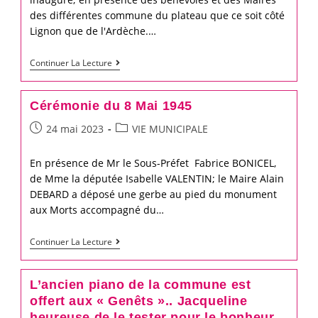
Préfet
des différentes commune du plateau que ce soit côté
Lignon que de l'Ardèche.…
Mr
Bonicel
Lancement
Continuer La Lecture
2023
du
Cérémonie du 8 Mai 1945
festival
Post
Post
24 mai 2023
VIE MUNICIPALE
« Musiques
published:
category:
en
En présence de Mr le Sous-Préfet Fabrice BONICEL,
Vivarais
de Mme la députée Isabelle VALENTIN; le Maire Alain
Lignon »
DEBARD a déposé une gerbe au pied du monument
aux Morts accompagné du…
Cérémonie
Continuer La Lecture
du
8
L’ancien piano de la commune est
Mai
offert aux « Genêts ».. Jacqueline
1945
heureuse de le tester pour le bonheur