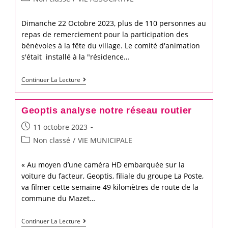
nouveau
category:
réseau
Dimanche 22 Octobre 2023, plus de 110 personnes au
de
repas de remerciement pour la participation des
chaleur…
bénévoles à la fête du village. Le comité d'animation
s'était installé à la "résidence…
Repas
Continuer La Lecture
des
bénévoles
Geoptis analyse notre réseau routier
de
Post
11 octobre 2023
la
published:
Post
Non classé
/
VIE MUNICIPALE
fête
category:
du
« Au moyen d’une caméra HD embarquée sur la
village
voiture du facteur, Geoptis, filiale du groupe La Poste,
va filmer cette semaine 49 kilomètres de route de la
commune du Mazet…
Geoptis
Continuer La Lecture