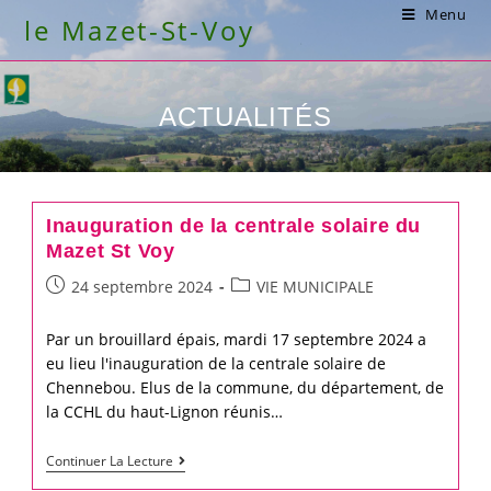
Skip
Menu
le Mazet-St-Voy
to
content
ACTUALITÉS
Inauguration de la centrale solaire du
Mazet St Voy
Post
Post
24 septembre 2024
VIE MUNICIPALE
published:
category:
Par un brouillard épais, mardi 17 septembre 2024 a
eu lieu l'inauguration de la centrale solaire de
Chennebou. Elus de la commune, du département, de
la CCHL du haut-Lignon réunis…
Inauguration
Continuer La Lecture
de