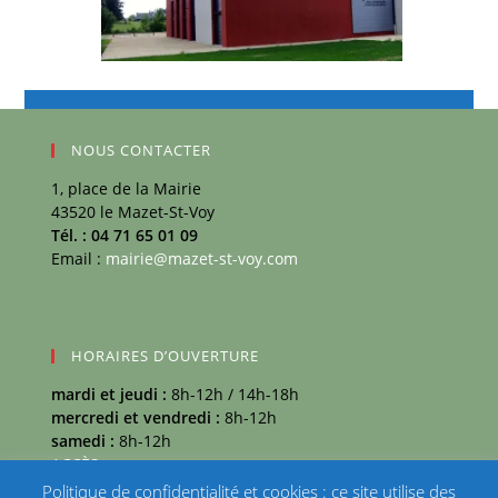
NOUS CONTACTER
1, place de la Mairie
43520 le Mazet-St-Voy
Tél. : 04 71 65 01 09
Email :
mairie@mazet-st-voy.com
HORAIRES D’OUVERTURE
mardi et jeudi :
8h-12h / 14h-18h
mercredi et vendredi :
8h-12h
samedi :
8h-12h
ACCÈS
Politique de confidentialité et cookies : ce site utilise des