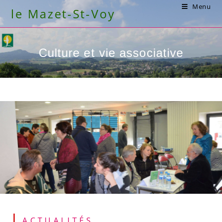
Skip
Menu
le Mazet-St-Voy
to
content
Culture et vie associative
ACTUALITÉS