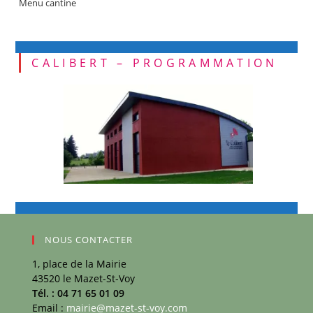
Menu cantine
CALIBERT – PROGRAMMATION
NOUS CONTACTER
1, place de la Mairie
43520 le Mazet-St-Voy
Tél. : 04 71 65 01 09
Email :
mairie@mazet-st-voy.com