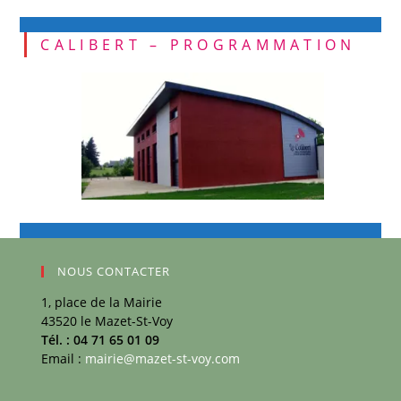
CALIBERT – PROGRAMMATION
NOUS CONTACTER
1, place de la Mairie
43520 le Mazet-St-Voy
Tél. : 04 71 65 01 09
Email :
mairie@mazet-st-voy.com