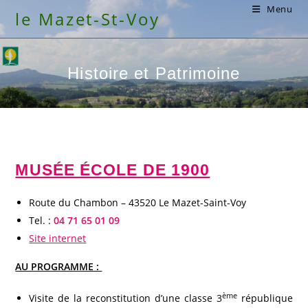
Skip
Menu
le Mazet-St-Voy
to
content
Histoire et Patrimoine
MUSÉE ÉCOLE DE 1900
Route du Chambon – 43520 Le Mazet-Saint-Voy
Tel. :
04 71 65 01 09
Site internet
AU PROGRAMME :
ème
Visite de la reconstitution d’une classe 3
république